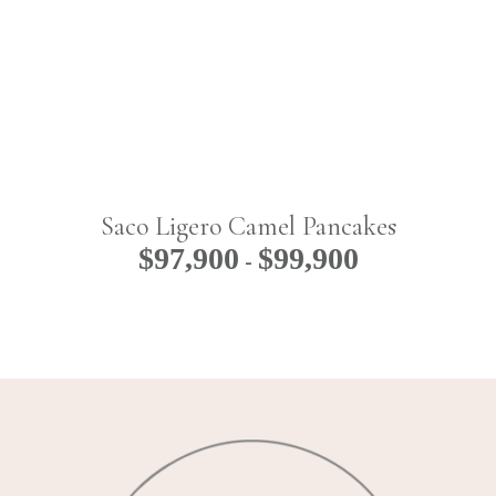
Saco Ligero Camel Pancakes
$
97,900
$
99,900
Rango
-
de
precios:
desde
$97,900
hasta
$99,900