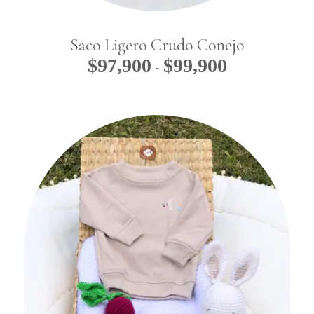
Saco Ligero Crudo Conejo
$
97,900
$
99,900
Rango
-
de
precios:
desde
$97,900
hasta
$99,900