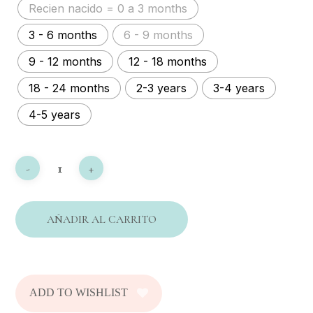
Recien nacido = 0 a 3 months
Transpirable
Suave
3 - 6 months
6 - 9 months
Confortable.
9 - 12 months
12 - 18 months
Match perfecto con nuestro Yoga Pant,
explora la opción que más te guste!
18 - 24 months
2-3 years
3-4 years
4-5 years
AÑADIR AL CARRITO
ADD TO WISHLIST