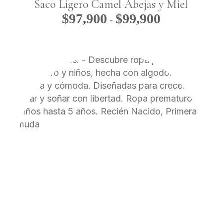
Saco Ligero Camel Abejas y Miel
$
97,900
$
99,900
Rango
-
de
precios:
desde
$97,900
hasta
$99,900