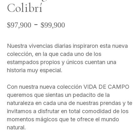
Colibrí
Rango
-
$
97,900
$
99,900
de
precios:
Nuestra vivencias diarias inspiraron esta nueva
desde
colección, en la que cada uno de los
$97,900
estampados propios y únicos cuentan una
hasta
historia muy especial.
$99,900
Con nuestra nueva colección VIDA DE CAMPO
queremos que sientas un pedacito de la
naturaleza en cada una de nuestras prendas y te
invitamos a disfrutar en total comodidad de los
momentos mágicos que te ofrece el mundo
natural.