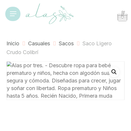
Skip
to
Cart
Close
Menu
Cart
main
content
Inicio
Casuales
Sacos
Saco Ligero
Crudo Colibrí