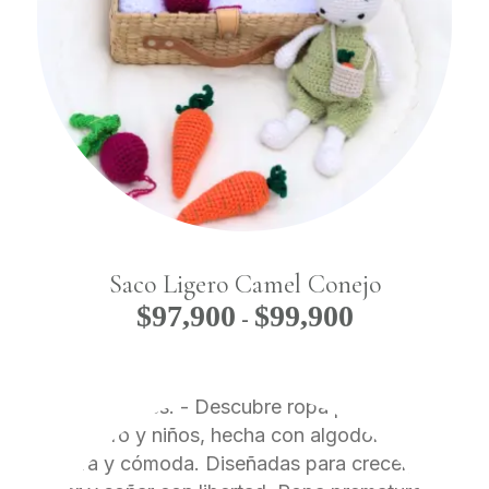
Saco Ligero Camel Conejo
$
97,900
$
99,900
Rango
-
de
precios:
desde
$97,900
hasta
$99,900