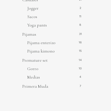
Jogger
2
Sacos
11
Yoga pants
8
Pijamas
31
Pijama enterizo
16
Pijama kimono
15
Premature set
14
Gorro
10
Medias
4
Primera Muda
7