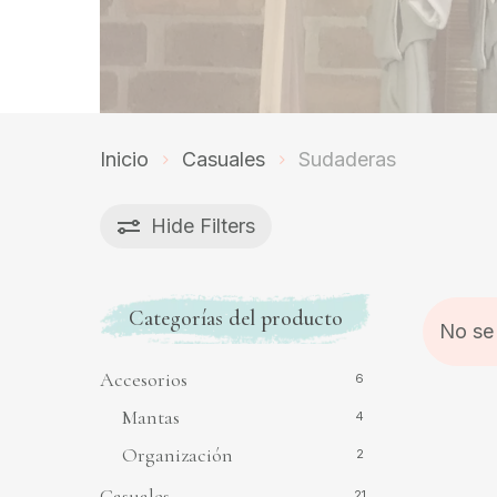
Inicio
Casuales
Sudaderas
Hide
Filters
Categorías del producto
No se
Accesorios
6
Mantas
4
Organización
2
Casuales
21