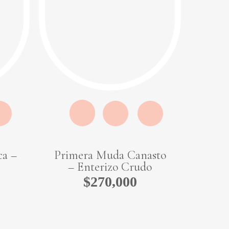
ick
Quick
ew
View
ca –
Primera Muda Canasto
– Enterizo Crudo
$
270,000