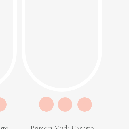
ick
Quick
ew
View
sto
Primera Muda Canasto