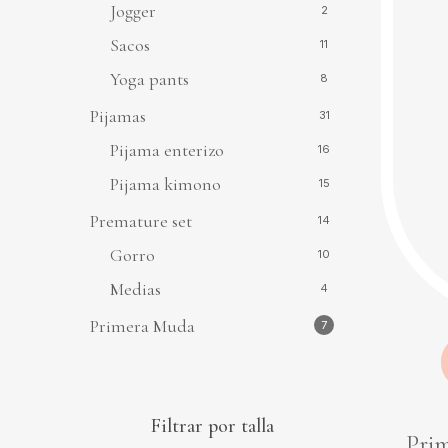
Jogger
2
Sacos
11
Yoga pants
8
Pijamas
31
Pijama enterizo
16
Pijama kimono
15
Premature set
14
Gorro
10
Medias
4
Primera Muda
7
Filtrar por talla
Prim