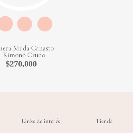
Quick
View
mera Muda Canasto
– Kimono Crudo
$
270,000
Links de interés
Tienda