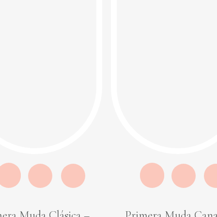
Quick
Qu
View
Vi
era Muda Clásica –
Primera Muda Cana