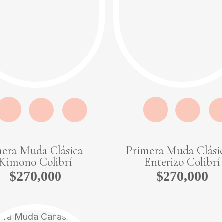
Quick
Qu
View
Vi
era Muda Clásica –
Primera Muda Clási
Kimono Colibrí
Enterizo Colibrí
$
270,000
$
270,000