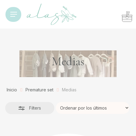
Skip
to
Cart
Close
Close
Menu
Cart
main
Filters
content
Medias
Inicio
Premature set
Medias
Filters