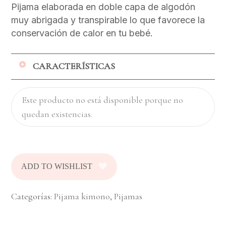
Pijama elaborada en doble capa de algodón
muy abrigada y transpirable lo que favorece la
conservación de calor en tu bebé.
CARACTERÍSTICAS
Dos piezas muy fáciles de poner, no
Este producto no está disponible porque no
debes pasar la blusa por la cabeza del
quedan existencias.
bebé, así que esa incomodidad no la
tendrás
Las cintas que permiten cruzar la blusa y
ajustar el pantalón, son muy saves y
ADD TO WISHLIST
están sujetas a la prenda por lo que no se
saldrán. Pensamos en una prenda segura
para tu bebé
Categorías:
Pijama kimono
,
Pijamas
Pretina alta para mejor ajuste en la cintura
del bebé