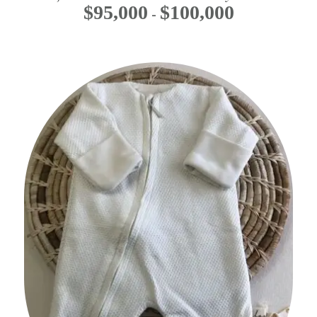
$
95,000
$
100,000
Rango
-
de
precios:
desde
$95,000
hasta
$100,000