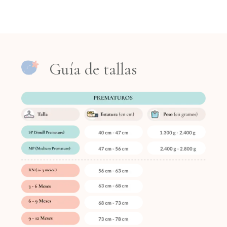
Abrigada
Transpirable
Suave
Confortable
Es un modelo perfecto para salir de la
Guía de tallas
clínica, abrigado y muy vestidor