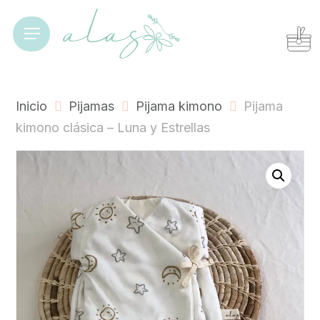
Skip
to
Cart
Close
Menu
Cart
main
content
Inicio
Pijamas
Pijama kimono
Pijama
kimono clásica – Luna y Estrellas