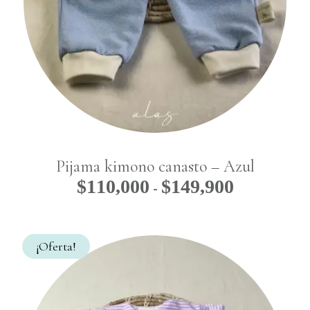
Pijama kimono canasto – Azul
$
110,000
$
149,900
Rango
-
de
precios:
desde
¡Oferta!
$110,000
hasta
$149,900
No hay productos