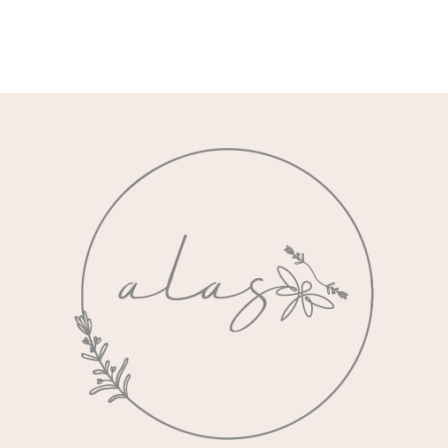
de
precios:
desde
$95,000
hasta
$100,000