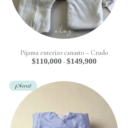
Pijama enterizo canasto – Crudo
$
110,000
$
149,900
Rango
-
de
precios:
desde
¡Oferta!
$110,000
hasta
$149,900