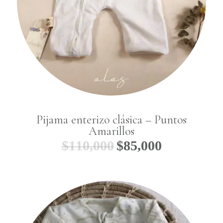
Pijama enterizo clásica – Puntos
Amarillos
$
110,000
$
85,000
El
El
precio
precio
original
actual
era:
es:
$110,000.
$85,000.