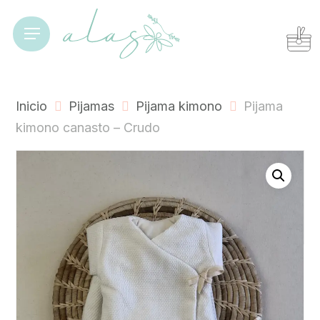
Skip
to
Cart
Close
Menu
Cart
main
content
Inicio
Pijamas
Pijama kimono
Pijama
kimono canasto – Crudo