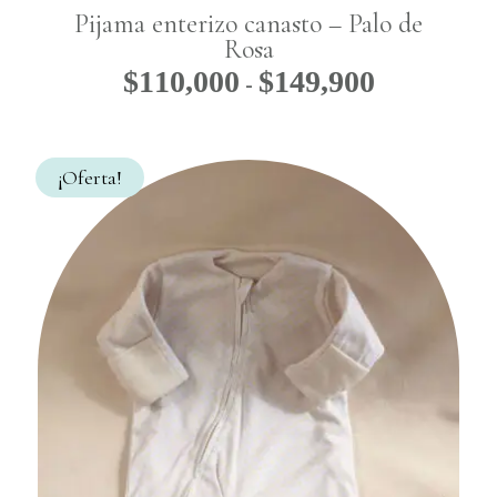
Pijama enterizo canasto – Palo de
Rosa
$
110,000
$
149,900
Rango
-
de
precios:
desde
¡Oferta!
$110,000
hasta
$149,900