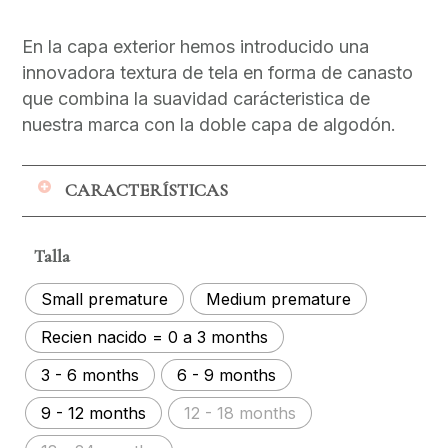
de
precios:
En la capa exterior hemos introducido una
desde
innovadora textura de tela en forma de canasto
$110,000
que combina la suavidad carácteristica de
hasta
nuestra marca con la doble capa de algodón.
$149,900
CARACTERÍSTICAS
Dos piezas muy fáciles de poner, no
Talla
debes pasar la blusa por la cabeza del
bebé, así que esa incomodidad no la
Small premature
Medium premature
tendrás
Recien nacido = 0 a 3 months
Las cintas que permiten cruzar la blusa y
ajustar el pantalón, son muy saves y
3 - 6 months
6 - 9 months
están sujetas a la prenda por lo que no se
9 - 12 months
12 - 18 months
saldrán. Pensamos en una prenda segura
para tu bebé