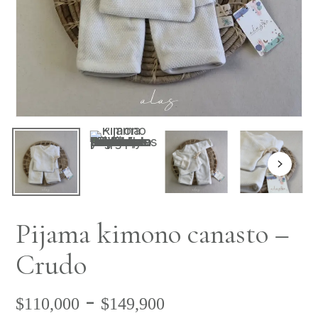
Pijama kimono canasto –
Crudo
Rango
-
$
110,000
$
149,900