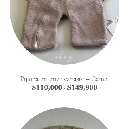
No hay productos
en el carrito.
Go To Shop
Pijama enterizo canasto – Camel
$
110,000
$
149,900
Rango
-
de
precios:
desde
$110,000
hasta
$149,900