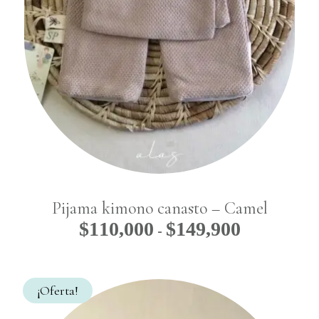
Pijama kimono canasto – Camel
$
110,000
$
149,900
Rango
-
de
precios:
desde
¡Oferta!
$110,000
hasta