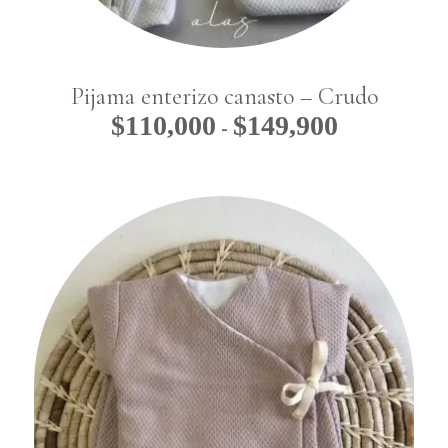
Pijama enterizo canasto – Crudo
$
110,000
$
149,900
Rango
-
de
precios:
desde
$110,000
hasta
$149,900