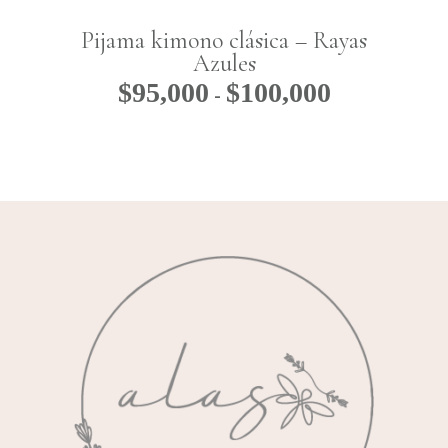
Pijama kimono clásica – Rayas
Azules
$
95,000
$
100,000
Rango
-
de
precios:
desde
$95,000
hasta
$100,000