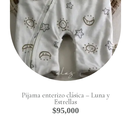
No hay productos
en el carrito.
Pijama enterizo clásica – Luna y
Estrellas
$
95,000
Go To Shop