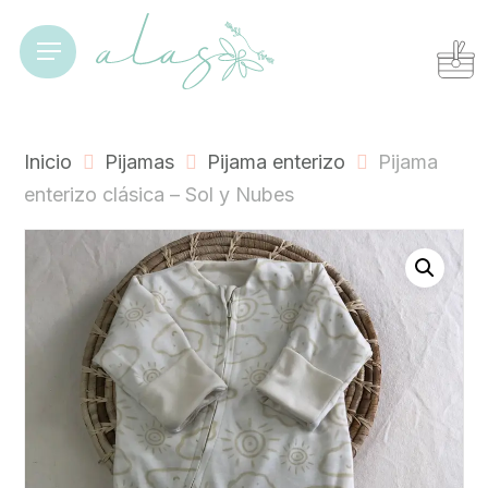
Skip
to
Cart
Close
Menu
Cart
main
content
Inicio
Pijamas
Pijama enterizo
Pijama
enterizo clásica – Sol y Nubes