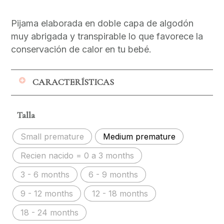
Pijama elaborada en doble capa de algodón
muy abrigada y transpirable lo que favorece la
conservación de calor en tu bebé.
CARACTERÍSTICAS
Cierre delicado
Talla
Protección del cierre en cuello y bota
El detalle en la manga y la bota que
Small premature
Medium premature
permite cubrir las manos y pies de tu
Recien nacido = 0 a 3 months
bebé cuando lo requieras (hasta la talla
RN = 0-3 meses)
3 - 6 months
6 - 9 months
Transpirable
9 - 12 months
12 - 18 months
Suave
Confortable
18 - 24 months