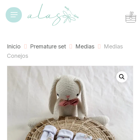
Skip
to
Cart
Close
Menu
Cart
main
content
Inicio
Premature set
Medias
Medias
Conejos