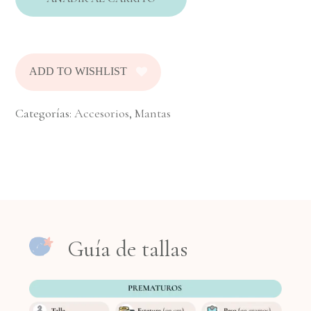
Perfectas para envolver, cubrir o
acompañar el descanso del bebé.
Medidas Aproximadas: Ancho: 70 cm –
Largo: 70 cm
ADD TO WISHLIST
Categorías:
Accesorios
,
Mantas
Guía de tallas