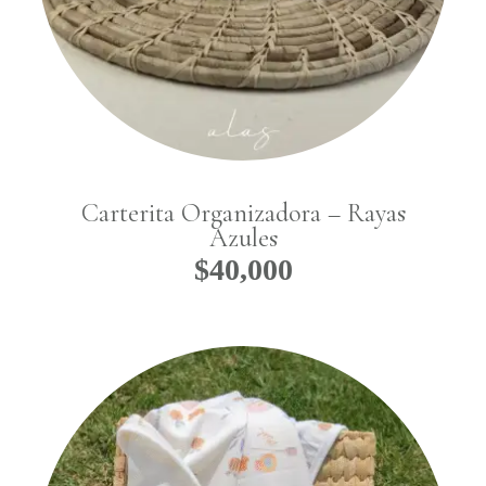
No hay productos
Carterita Organizadora – Rayas
Azules
en el carrito.
$
40,000
Go To Shop