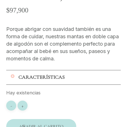
$
97,900
Porque abrigar con suavidad también es una
forma de cuidar, nuestras mantas en doble capa
de algodón son el complemento perfecto para
acompañar al bebé en sus sueños, paseos y
momentos de calma.
CARACTERÍSTICAS
Elaboradas en doble capa de algodón,
Hay existencias
suave y transpirable.
Ligeras y cómodas, ideales para usar en
casa o de paseo.
Ofrecen un abrigo cálido y transpirable.
AÑADIR AL CARRITO