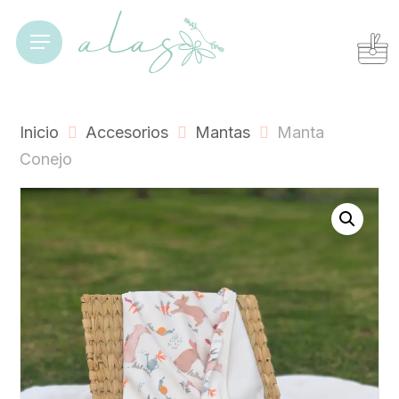
Skip
to
Cart
Close
Menu
Cart
main
content
Inicio
Accesorios
Mantas
Manta
Conejo