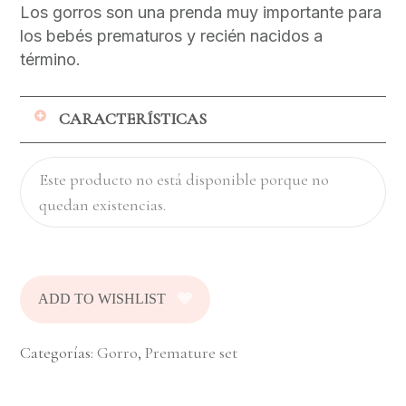
Los gorros son una prenda muy importante para
los bebés prematuros y recién nacidos a
término.
CARACTERÍSTICAS
La cabeza representa una proporción
Este producto no está disponible porque no
importante del bebé por la que puede
quedan existencias.
perder calor.
Es por esto que el gorro es parte
fundamental del vestuario del bebé
porque ayuda a evitar esa pérdida!
ADD TO WISHLIST
Si tu bebé está en incubadora, seguro le
podrás poner esta prenda. Por esto,
queremos acompañarte a abrigar a tu
Categorías:
Gorro
,
Premature set
bebé desde el primer momento.