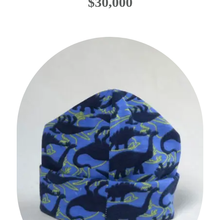
$
30,000
No hay productos
en el carrito.
Go To Shop