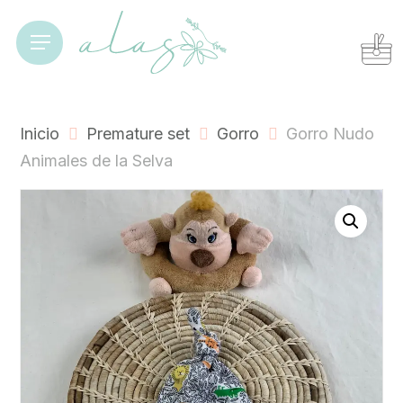
Skip
to
Cart
Close
Menu
Cart
main
content
Inicio
Premature set
Gorro
Gorro Nudo
Animales de la Selva