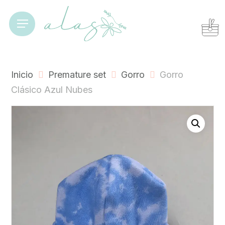
Skip
to
Cart
Close
Menu
Cart
main
content
Inicio
Premature set
Gorro
Gorro
Clásico Azul Nubes