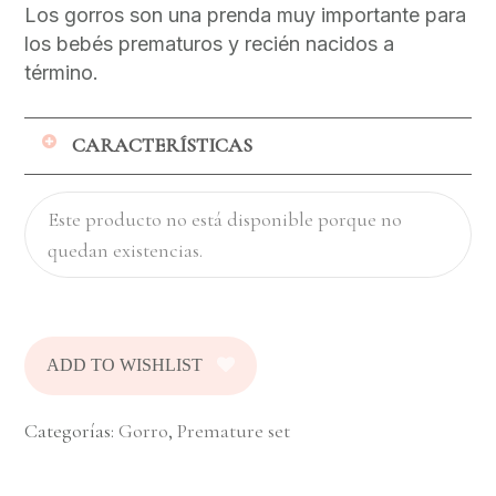
Los gorros son una prenda muy importante para
los bebés prematuros y recién nacidos a
término.
CARACTERÍSTICAS
La cabeza representa una proporción
Este producto no está disponible porque no
importante del bebé por la que puede
quedan existencias.
perder calor.
Es por esto que el gorro es parte
fundamental del vestuario del bebé
porque ayuda a evitar esa pérdida!
ADD TO WISHLIST
Si tu bebé está en incubadora, seguro le
podrás poner esta prenda. Por esto,
queremos acompañarte a abrigar a tu
Categorías:
Gorro
,
Premature set
bebé desde el primer momento
Tenemos dos opciones de gorros