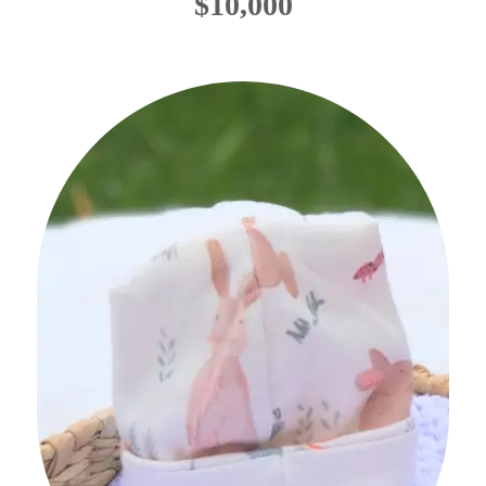
$
10,000
No hay productos
en el carrito.
Go To Shop