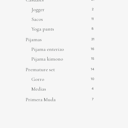
Jogger
2
Sacos
11
Yoga pants
8
Pijamas
31
Pijama enterizo
16
Pijama kimono
15
Premature set
14
Gorro
10
Medias
4
Primera Muda
7