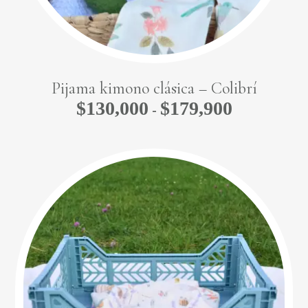
Pijama kimono clásica – Colibrí
$
130,000
$
179,900
Rango
-
de
precios:
desde
$130,000
hasta
$179,900