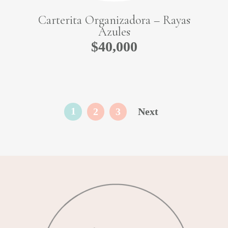
Carterita Organizadora – Rayas
Azules
$
40,000
1
2
3
Next