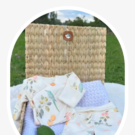
precios:
desde
$130,000
hasta
$169,900