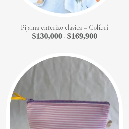
Pijama enterizo clásica – Colibrí
$
130,000
$
169,900
Rango
-
de
precios:
desde
$130,000
hasta
$169,900