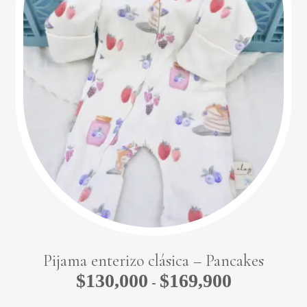
No hay productos
en el carrito.
Pijama enterizo clásica – Pancakes
$
130,000
$
169,900
Rango
-
de
Go To Shop