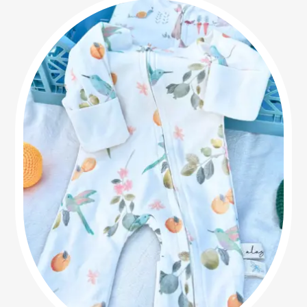
$130,000
hasta
$169,900