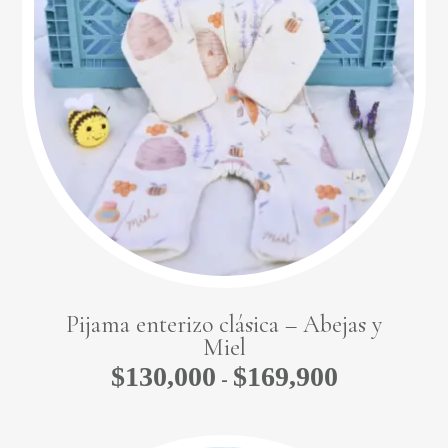
Pijama enterizo clásica – Abejas y
Miel
$
130,000
$
169,900
Rango
-
de
precios:
desde