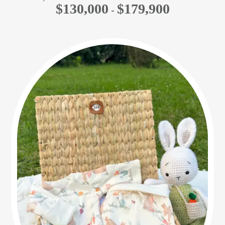
$
130,000
$
179,900
Rango
-
de
precios:
desde
$130,000
hasta
$179,900