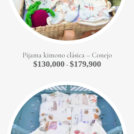
Pijama kimono clásica – Conejo
$
130,000
$
179,900
Rango
-
de
precios:
desde
$130,000
hasta
$179,900